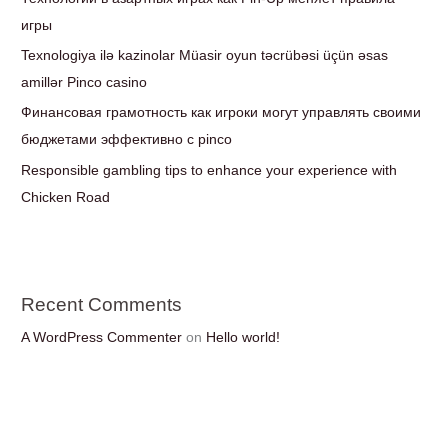
игры
Texnologiya ilə kazinolar Müasir oyun təcrübəsi üçün əsas
amillər Pinco casino
Финансовая грамотность как игроки могут управлять своими
бюджетами эффективно с pinco
Responsible gambling tips to enhance your experience with
Chicken Road
Recent Comments
A WordPress Commenter
on
Hello world!